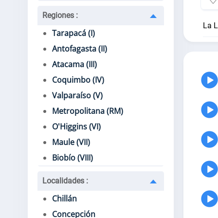
Regiones
:
La L
Tarapacá (I)
Antofagasta (II)
Atacama (III)
Coquimbo (IV)
Valparaíso (V)
Metropolitana (RM)
O'Higgins (VI)
Maule (VII)
Biobío (VIII)
Localidades
:
Chillán
Concepción