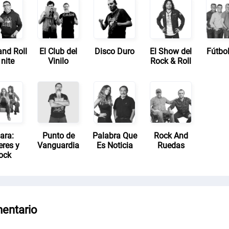
and Roll
El Club del
Disco Duro
El Show del
Fútbol
 nite
Vinilo
Rock & Roll
ara:
Punto de
Palabra Que
Rock And
eres y
Vanguardia
Es Noticia
Ruedas
ock
entario