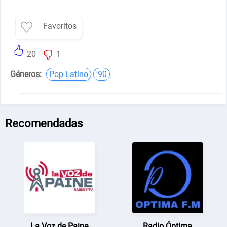
Favoritos
20
1
Géneros:
Pop Latino
'90
Recomendadas
La Voz de Paine
Radio Óptima