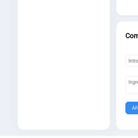
Com
Añ