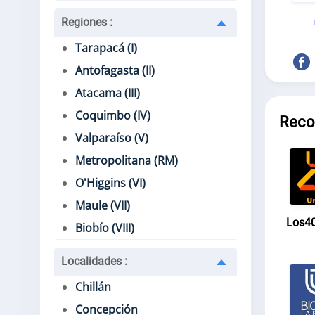
Regiones
:
Tarapacá (I)
Antofagasta (II)
Atacama (III)
Coquimbo (IV)
Reco
Valparaíso (V)
Metropolitana (RM)
O'Higgins (VI)
Maule (VII)
Los40
Biobío (VIII)
Localidades
:
Chillán
Concepción