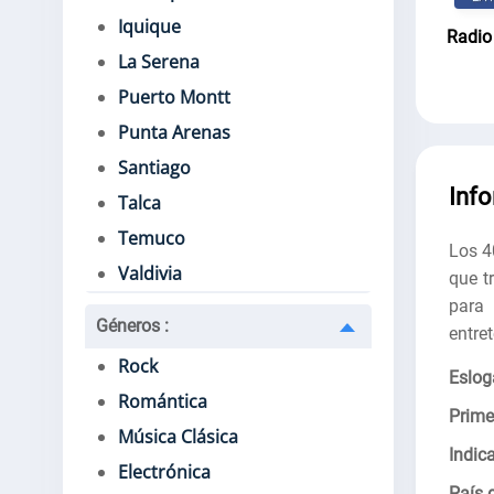
Iquique
Radio
La Serena
Puerto Montt
Punta Arenas
Santiago
Inf
Talca
Temuco
Los 4
Valdivia
que t
para
Géneros
:
entre
Rock
Eslog
Romántica
Prime
Música Clásica
Indica
Electrónica
País 