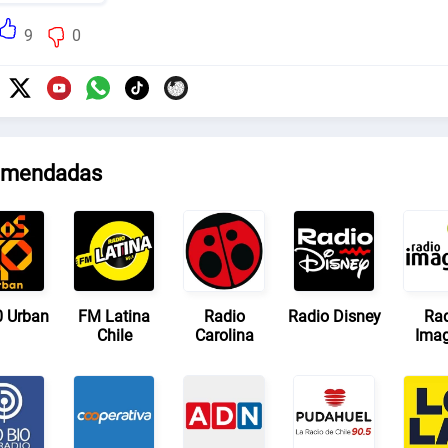
9
0
mendadas
 Urban
FM Latina
Radio
Radio Disney
Ra
Chile
Carolina
Ima