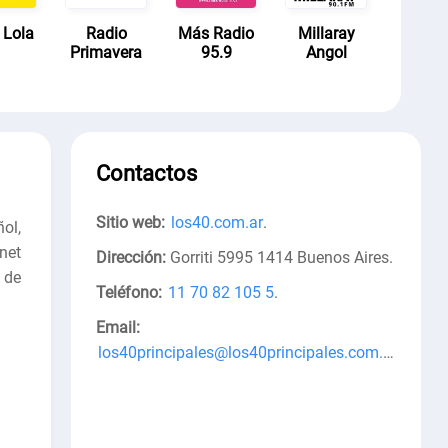
 Lola
Radio
Más Radio
Millaray
Primavera
95.9
Angol
Contactos
Sitio web:
los40.com.ar
.
ñol,
net
Dirección:
Gorriti 5995 1414 Buenos Aires
.
 de
Teléfono:
11 70 82 105 5
.
Email:
los40principales@los40principales.com.ar
.