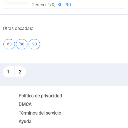
Genero:
'70
,
'80
,
'90
Otras décadas:
'60
'80
'90
1
2
Política de privacidad
DMCA
Términos del servicio
Ayuda