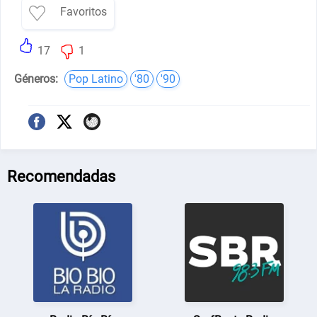
Favoritos
17
1
Géneros:
Pop Latino
'80
'90
Recomendadas