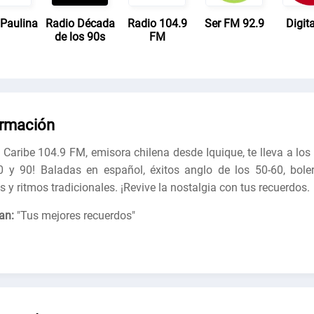
 Paulina
Radio Década
Radio 104.9
Ser FM 92.9
Digit
de los 90s
FM
ormación
 Caribe 104.9 FM, emisora chilena desde Iquique, te lleva a los 
0 y 90! Baladas en español, éxitos anglo de los 50-60, boler
s y ritmos tradicionales. ¡Revive la nostalgia con tus recuerdos.
an:
"
Tus mejores recuerdos
"