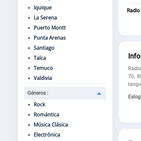
Iquique
Radio
La Serena
Puerto Montt
Punta Arenas
Santiago
Inf
Talca
Temuco
Radio
70, 8
Valdivia
tango
Géneros
:
Eslog
Rock
Romántica
Música Clásica
Electrónica