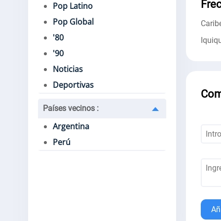
Fre
Pop Latino
Pop Global
Carib
'80
Iquiq
'90
Noticias
Deportivas
Com
Países vecinos
:
Argentina
Perú
Añ