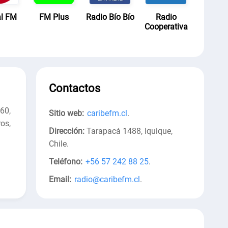
al FM
FM Plus
Radio Bío Bío
Radio
Cooperativa
Contactos
60,
Sitio web:
caribefm.cl
.
os,
Dirección:
Tarapacá 1488, Iquique,
Chile
.
Teléfono:
+56 57 242 88 25
.
Email:
radio@caribefm.cl
.