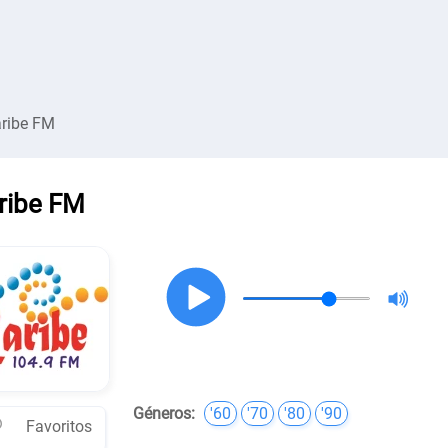
ribe FM
ribe FM
Géneros:
'60
'70
'80
'90
Favoritos