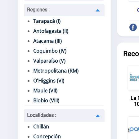
Regiones
:
Tarapacá (I)
Antofagasta (II)
Atacama (III)
Coquimbo (IV)
Reco
Valparaíso (V)
Metropolitana (RM)
O'Higgins (VI)
Maule (VII)
La 
Biobío (VIII)
10
Localidades
:
Chillán
Concepción