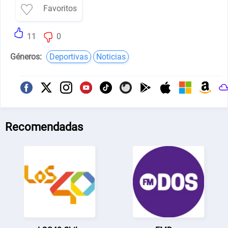
Favoritos
11
0
Géneros:
Deportivas
Noticias
Recomendadas