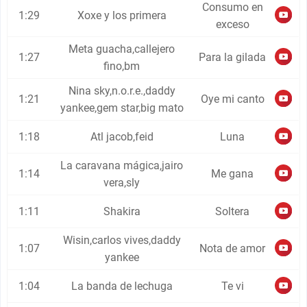
Consumo en
1:29
Xoxe y los primera
exceso
Meta guacha,callejero
1:27
Para la gilada
fino,bm
Nina sky,n.o.r.e.,daddy
1:21
Oye mi canto
yankee,gem star,big mato
1:18
Atl jacob,feid
Luna
La caravana mágica,jairo
1:14
Me gana
vera,sly
1:11
Shakira
Soltera
Wisin,carlos vives,daddy
1:07
Nota de amor
yankee
1:04
La banda de lechuga
Te vi