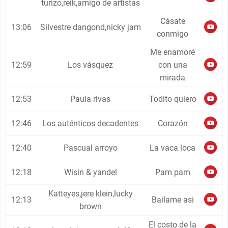
turizo,reik,amigo de artistas
Cásate
13:06
Silvestre dangond,nicky jam
conmigo
Me enamoré
12:59
Los vásquez
con una
mirada
12:53
Paula rivas
Todito quiero
12:46
Los auténticos decadentes
Corazón
12:40
Pascual arroyo
La vaca loca
12:18
Wisin & yandel
Pam pam
Katteyes,jere klein,lucky
12:13
Bailame asi
brown
El costo de la