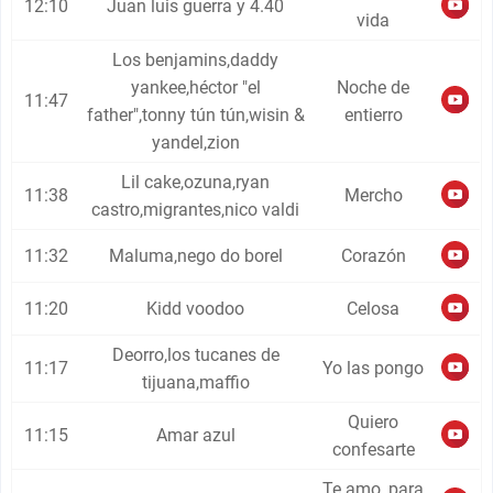
12:10
Juan luis guerra y 4.40
vida
Los benjamins,daddy
yankee,héctor "el
Noche de
11:47
father",tonny tún tún,wisin &
entierro
yandel,zion
Lil cake,ozuna,ryan
11:38
Mercho
castro,migrantes,nico valdi
11:32
Maluma,nego do borel
Corazón
11:20
Kidd voodoo
Celosa
Deorro,los tucanes de
11:17
Yo las pongo
tijuana,maffio
Quiero
11:15
Amar azul
confesarte
Te amo, para