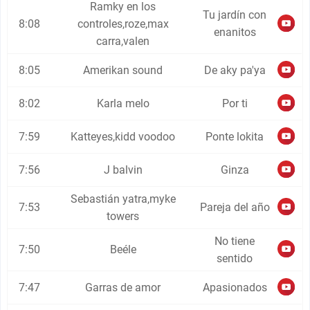
Ramky en los
Tu jardín con
8:08
controles,roze,max
enanitos
carra,valen
8:05
Amerikan sound
De aky pa'ya
8:02
Karla melo
Por ti
7:59
Katteyes,kidd voodoo
Ponte lokita
7:56
J balvin
Ginza
Sebastián yatra,myke
7:53
Pareja del año
towers
No tiene
7:50
Beéle
sentido
7:47
Garras de amor
Apasionados