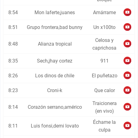
8:54
Mon laferte,juanes
Amárrame
8:51
Grupo frontera,bad bunny
Un x100to
Celosa y
8:48
Alianza tropical
caprichosa
8:35
Sech,jhay cortez
911
8:26
Los dinos de chile
El puñetazo
8:23
Croni-k
Que calor
Traicionera
8:14
Corazón serrano,américo
(en vivo)
Échame la
8:11
Luis fonsi,demi lovato
culpa