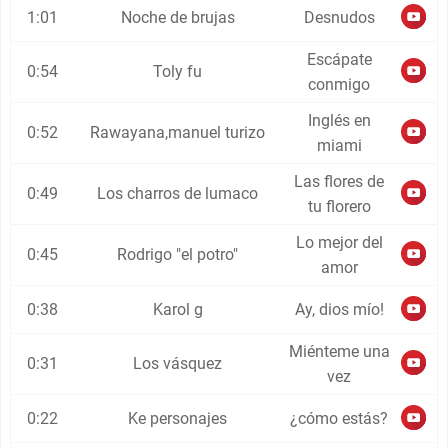
1:01
Noche de brujas
Desnudos
Escápate
0:54
Toly fu
conmigo
Inglés en
0:52
Rawayana,manuel turizo
miami
Las flores de
0:49
Los charros de lumaco
tu florero
Lo mejor del
0:45
Rodrigo "el potro"
amor
0:38
Karol g
Ay, dios mío!
Miénteme una
0:31
Los vásquez
vez
0:22
Ke personajes
¿cómo estás?