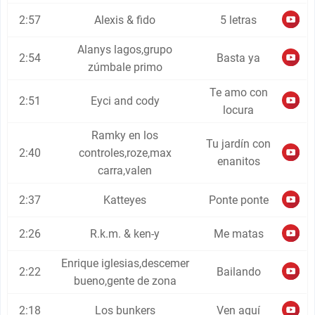
2:57
Alexis & fido
5 letras
Alanys lagos,grupo
2:54
Basta ya
zúmbale primo
Te amo con
2:51
Eyci and cody
locura
Ramky en los
Tu jardín con
2:40
controles,roze,max
enanitos
carra,valen
2:37
Katteyes
Ponte ponte
2:26
R.k.m. & ken-y
Me matas
Enrique iglesias,descemer
2:22
Bailando
bueno,gente de zona
2:18
Los bunkers
Ven aquí