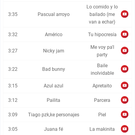
Lo comido y lo
3:35
Pascual arroyo
bailado (me
van a echar)
3:32
Américo
Tu hipocresía
Me voy pa'l
3:27
Nicky jam
party
Baile
3:22
Bad bunny
inolvidable
3:15
Azul azul
Apretaito
3:12
Pailita
Parcera
3:09
Tiago pzk,ke personajes
Piel
3:05
Juana fé
La makinita