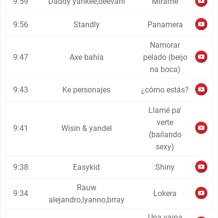
9:59
Daddy yankee,deevani
Mírame
9:56
Standly
Panamera
Namorar
9:47
Axe bahía
pelado (beijo
na boca)
9:43
Ke personajes
¿cómo estás?
Llamé pa'
verte
9:41
Wisin & yandel
(bailando
sexy)
9:38
Easykid
Shiny
Rauw
9:34
Lokera
alejandro,lyanno,brray
Una vaina