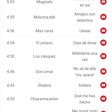
5:03
Magnate
es así
Amigos con
4:59
Maluma,reik
derechos
4:56
Max carra
Uwaie
4:54
El polaco
Deja de llorar
Miénteme una
4:50
Los vásquez
vez
No sé de ella
4:46
Don omar
"my space"
4:43
Shakira
Soltera
Qué me has
4:39
Chayanne,wisin
hecho
Me gusta todo