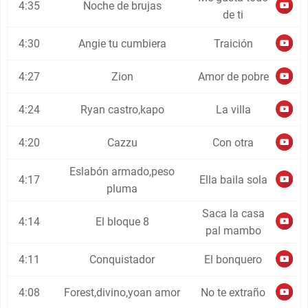
4:35
Noche de brujas
de ti
4:30
Angie tu cumbiera
Traición
4:27
Zion
Amor de pobre
4:24
Ryan castro,kapo
La villa
4:20
Cazzu
Con otra
Eslabón armado,peso
4:17
Ella baila sola
pluma
Saca la casa
4:14
El bloque 8
pal mambo
4:11
Conquistador
El bonquero
4:08
Forest,divino,yoan amor
No te extraño