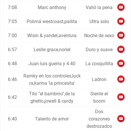
7:08
Marc anthony
Valió la pena
7:05
Polimá westcoast,pailita
Ultra solo
7:00
Wisin & yandel,aventura
Noche de sexo
6:57
Leslie grace,noriel
Duro y suave
6:48
Juan luis guerra y 4.40
La cosquillita
Ramky en los controles,luck
6:46
Ladron
ra,karina 'la princesita'
Tito "el bambino",de la
Siente el
6:42
ghetto,jowell & randy
boom
Dos
6:40
Talento de amor
corazones
destrozados