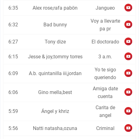
6:35
Alex rose,rafa pabön
Jangueo
Voy a llevarte
6:32
Bad bunny
pa pr
6:27
Tony dize
El doctorado
6:15
Jesse & joy,tommy torres
3 a.m.
Yo te sigo
6:09
A.b. quintanilla iii,jordan
queriendo
Amiga date
6:06
Gino mella,best
cuenta
Carita de
5:59
Ángel y khriz
angel
5:56
Natti natasha,ozuna
Criminal