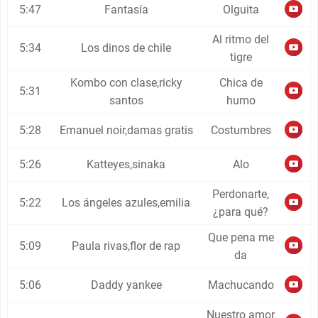
5:47
Fantasía
Olguita
Al ritmo del
5:34
Los dinos de chile
tigre
Kombo con clase,ricky
Chica de
5:31
santos
humo
5:28
Emanuel noir,damas gratis
Costumbres
5:26
Katteyes,sinaka
Alo
Perdonarte,
5:22
Los ángeles azules,emilia
¿para qué?
Que pena me
5:09
Paula rivas,flor de rap
da
5:06
Daddy yankee
Machucando
Nuestro amor