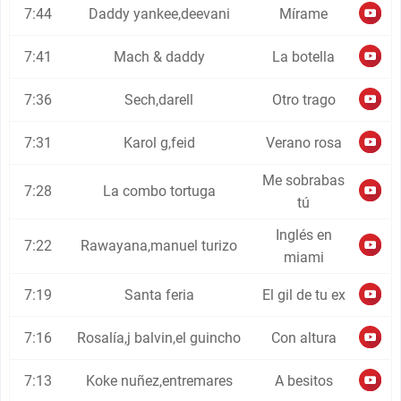
7:44
Daddy yankee,deevani
Mírame
7:41
Mach & daddy
La botella
7:36
Sech,darell
Otro trago
7:31
Karol g,feid
Verano rosa
Me sobrabas
7:28
La combo tortuga
tú
Inglés en
7:22
Rawayana,manuel turizo
miami
7:19
Santa feria
El gil de tu ex
7:16
Rosalía,j balvin,el guincho
Con altura
7:13
Koke nuñez,entremares
A besitos