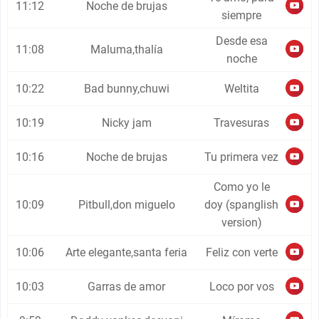
11:12
Noche de brujas
siempre
Desde esa
11:08
Maluma,thalía
noche
10:22
Bad bunny,chuwi
Weltita
10:19
Nicky jam
Travesuras
10:16
Noche de brujas
Tu primera vez
Como yo le
10:09
Pitbull,don miguelo
doy (spanglish
version)
10:06
Arte elegante,santa feria
Feliz con verte
10:03
Garras de amor
Loco por vos